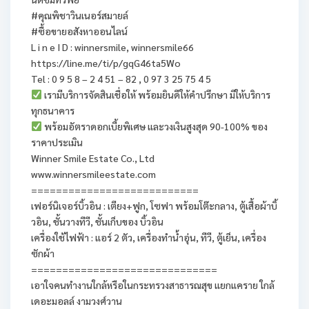
#คุณพิชาวินเนอร์สมายล์
#ซื้อขายอสังหาออนไลน์
L i n e I D : winnersmile, winnersmile66
https://line.me/ti/p/gqG46ta5Wo
Tel : 0 9 5 8 – 2 4 51 – 82 , 0 97 3 25 75 4 5
เรามีบริการจัดสินเชื่อให้ พร้อมยินดีให้คำปรึกษา มีให้บริการ
ทุกธนาคาร
พร้อมอัตราดอกเบี้ยพิเศษ และวงเงินสูงสุด 90-100% ของ
ราคาประเมิน
Winner Smile Estate Co., Ltd
www.winnersmileestate.com
=========================== ‎
เฟอร์นิเจอร์บิ้วอิน : เตียง+ฟูก, โซฟา พร้อมโต๊ะกลาง, ตู้เสื้อผ้าบิ้
วอิน, ชั้นวางทีวี, ชั้นเก็บของ บิ้วอิน
เครื่องใช้ไฟฟ้า : แอร์ 2 ตัว, เครื่องทำน้ำอุ่น, ทีวี, ตู้เย็น, เครื่อง
ซักผ้า
==============================
เอาใจคนทำงานใกล้หรือในกระทรวงสาธารณสุข แยกแคราย ใกล้
เดอะมอลล์ งามวงศ์วาน