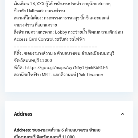
เงินเดือน 16,XXX กู้ได้ พนักงานประจำ อายุน้อย สบายๆ
ชีวาทัย Hallmark งามวงศ์วาน
สถานที่ใกล้เคียง : กระทรวงสาธารณสุข บิ๊กซี เดอะมอลล์
งามวงศ์วาน สี่แยกแคราย
สิ่งอำนวยความสะดวก : Lobby สระว่ายน้ำ ฟิตเนส สวนพักผ่อน
Access Card Control รถรับส่ง รถไฟฟ้า
==============================
ที่ตั้ง : ซอยงามวงศ์วาน 6 ตำบลบางเขน อำเภอเมืองนนทบุรี
จังหวัดนนทบุรี 11000
พิกัด : https://goo.gl/maps/uy7N5y1FjmkKbB1F6
สถานีรถไฟฟ้า : MRT- แยกติวานนท์ | Yak Tiwanon
Address
Address:
ซอยงามวงศ์วาน 6 ตำบลบางเขน อำเภอ
เมืองนนทบุรี จังหวัดนนทบุรี 11000