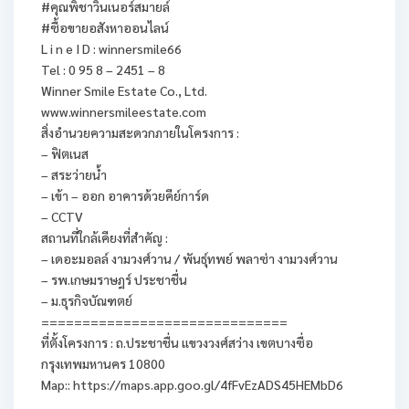
#คุณพิชาวินเนอร์สมายล์
#ซื้อขายอสังหาออนไลน์
L i n e I D : winnersmile66
Tel : 0 95 8 – 2451 – 8
Winner Smile Estate Co., Ltd.
www.winnersmileestate.com
สิ่งอำนวยความสะดวกภายในโครงการ :
– ฟิตเนส
– สระว่ายน้ำ
– เข้า – ออก อาคารด้วยคีย์การ์ด
– CCTV
สถานที่ใกล้เคียงที่สำคัญ :
– เดอะมอลล์ งามวงศ์วาน / พันธุ์ทพย์ พลาซ่า งามวงศ์วาน
– รพ.เกษมราษฎร์ ประชาชื่น
– ม.ธุรกิจบัณฑตย์
==============================
ที่ตั้งโครงการ : ถ.ประชาชื่น แขวงวงศ์สว่าง เขตบางซื่อ
กรุงเทพมหานคร 10800
Map:: https://maps.app.goo.gl/4fFvEzADS45HEMbD6