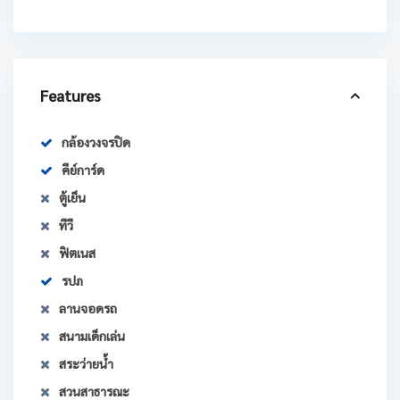
Features
กล้องวงจรปิด
คีย์การ์ด
ตู้เย็น
ทีวี
ฟิตเนส
รปภ
ลานจอดรถ
สนามเด็กเล่น
สระว่ายน้ำ
สวนสาธารณะ