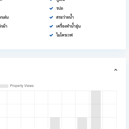
รปภ
กเล่น
สระว่ายน้ำ
ักผ้า
เครื่องทำน้ำอุ่น
ไมโครเวฟ