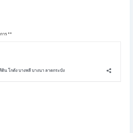
าการ **