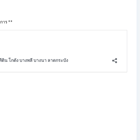
าการ **