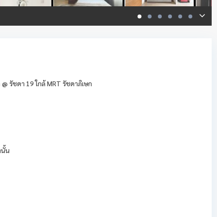
@ รัชดา 19 ใกล้ MRT รัชดาภิเษก
นั้น