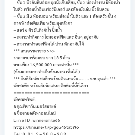
– ชั้น 1 บิ้วอินหินอ่อย ปุผนังเก็บเสียง, ชั้น 2 ห้องทำงาน มีห้องน้ำ
ในตัว พร้อมบิ้วอินเฟอร์นิเจอร์ และห้องนั่งเล่น บิ้วอินครบ
– ชั้น 3 มี 2 ห้องนอน พร้อมห้องน้ำในตัว และ 1 ห้องครัว ชั้น 4
ดาดฟ้าต่อเติมเพิ่ม พร้อมมุงหลังคา
– แอร์ 6 ตัว มีแท็งค์น้ำ ปั๊มน้ำ
– เหมาะทำกิจการ โฮมออฟฟิต และ อื่นๆ อยู่อาศัย
– สามารถทำออฟฟิตได้ บ้าน พักอาศัยได้
*** เสนอราคาขาย >>>
ราคาขายพร้อมจบ จาก 18.5 ล้าน
ขายเพียง 16,500,000 บาทเท่านั้น ***
(ห้องเยอะมาก ทำเป็นห้องนอน เพิ่มได้ )
*** ยินดีรับนัด ชมตึกพร้อมตัวแทนจ้ะ ……… ขอบคุณค่า ***
นัดชมตึก พร้อมรับข้อเสนอ ติดต่อที่นี่ที่เดียว
============================
นัดชมทรัพย์ :
#คุณพิชาวินเนอร์สมายล์
#ซื้อขายอสังหาออนไลน์
L i n e I D : winnersmile66
https://line.me/ti/p/gqG46ta5Wo
Tel : 0 . 8 1 . 9 – 5 8. 8 – 9 0 9