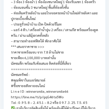
– 3 ห้อง 3 ห้องน้ำ 1 ห้องโถงขนาดใหญ่ 1 ห้องรับแขก 1 ห้องครัว
– ห้องนอนชั้น 3 ขนาดใหญ่ พื้นที่ห้องทั้งชั้น
– ต่อเติมครัวหลังบ้าน และโรงจอดรถหน้าบ้านใหม่ทำหลังคา และ
ปูกระเบื้องพื้นใหม่
– ประตูรั่วหน้าบ้าน เปิด-ปิดด้วยรีโมท
– แอร์ 4 ตัว / เครื่องทำน้ำอุ่น 2 เครื่อง / เตาแก๊ส พร้อมเครื่องดูด
ควัน / ม่าน แลัมุ้งลวดทั้งหลัง
– สามารถทำออฟฟิตได้ พักอาศัยได้
*** เสนอราคาขาย >>>
ราคาขายพร้อมจบ จาก 7.8 ล้านไม่ขาย
ขายเพียง 6,100,000 บาทเท่านั้น
นัดชมตึก พร้อมรับข้อเสนอ ติดต่อที่นี่ที่เดียว
============================
นัดชมทรัพย์ :
#คุณพิชาวินเนอร์สมายล์
#ซื้อขายอสังหาออนไลน์
L i n e I D : winnersmile, winnersmile66
https://line.me/ti/p/gqG46ta5Wo
Tel : 0 .9 5. 8 – 2. 4 5.1 – 8.2 หรือ 0 9.7 .3. 25. 7.5. 4 5
เรามีบริการจัดสินเชื่อให้ พร้อมยินดีให้คำปรึกษา มีให้บริการ