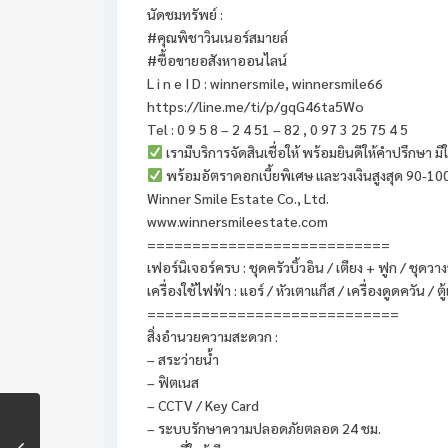
นัดชมทรัพย์ :
#คุณพิชาวินเนอร์สมายล์
#ซื้อขายอสังหาออนไลน์
L i n e I D : winnersmile, winnersmile66
https://line.me/ti/p/gqG46ta5Wo
Tel : 0 9 5 8 – 2 4 51 – 82 , 0 97 3 25 75 4 5
เรามีบริการจัดสินเชื่อให้ พร้อมยินดีให้คำปรึกษา ม
พร้อมอัตราดอกเบี้ยพิเศษ และวงเงินสูงสุด 90-
Winner Smile Estate Co., Ltd.
www.winnersmileestate.com
===========================
เฟอร์นิเจอร์ครบ : ชุดครัวบิ้วอิน / เตียง + ฟูก / ชุดวางทีวี
เครื่องใช้ไฟฟ้า : แอร์ / หัวเตาแก็ส / เครื่องดูดควัน / ตู้เ
============================
สิ่งอำนวยความสะดวก :
– สระว่ายน้ำ
– ฟิตเนส
– CCTV / Key Card
– ระบบรักษาความปลอดภัยตลอด 24 ชม.