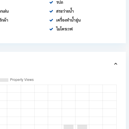
รปภ
กเล่น
สระว่ายน้ำ
ซักผ้า
เครื่องทำน้ำอุ่น
ไมโครเวฟ