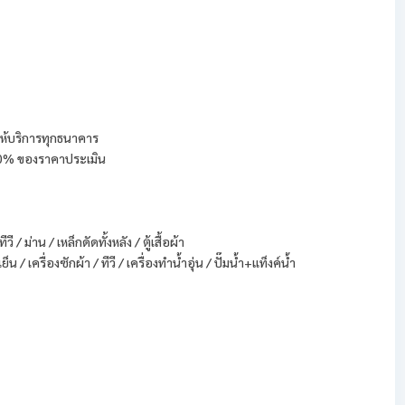
ีให้บริการทุกธนาคาร
100% ของราคาประเมิน
 / ม่าน / เหล็กดัดทั้งหลัง / ตู้เสื้อผ้า
ย็น / เครื่องซักผ้า / ทีวี / เครื่องทำน้ำอุ่น / ปั๊มน้ำ+แท็งค์น้ำ