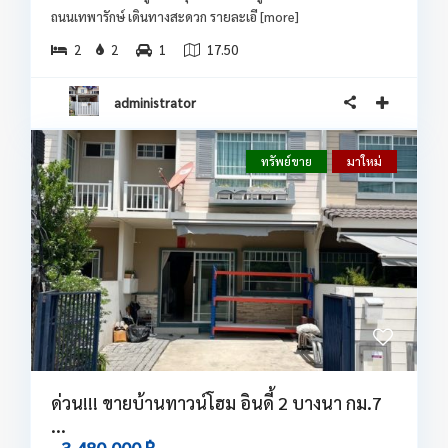
ถนนเทพารักษ์ เดินทางสะดวก รายละเอี
[more]
2
2
1
17.50
administrator
ทรัพย์ขาย
มาใหม่
ด่วน!!! ขายบ้านทาวน์โฮม อินดี้ 2 บางนา กม.7
...
3,480,000 ฿