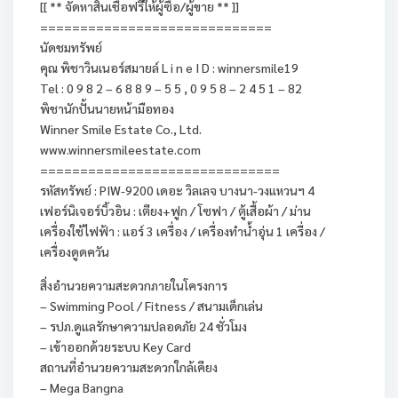
[[ ** จัดหาสินเชื่อฟรีให้ผู้ซื้อ/ผู้ขาย ** ]]
=============================
นัดชมทรัพย์
คุณ พิชาวินเนอร์สมายล์ L i n e I D : winnersmile19
Tel : 0 9 8 2 – 6 8 8 9 – 5 5 , 0 9 5 8 – 2 4 5 1 – 82
พิชานักปั้นนายหน้ามือทอง
Winner Smile Estate Co., Ltd.
www.winnersmileestate.com
==============================
รหัสทรัพย์ : PIW-9200 เดอะ วิลเลจ บางนา-วงแหวนฯ 4
เฟอร์นิเจอร์บิ้วอิน : เตียง+ฟูก / โซฟา / ตู้เสื้อผ้า / ม่าน
เครื่องใช้ไฟฟ้า : แอร์ 3 เครื่อง / เครื่องทำน้ำอุ่น 1 เครื่อง /
เครื่องดูดควัน
สิ่งอำนวยความสะดวกภายในโครงการ
– Swimming Pool / Fitness / สนามเด็กเล่น
– รปภ.ดูแลรักษาความปลอดภัย 24 ชั่วโมง
– เข้าออกด้วยระบบ Key Card
สถานที่อำนวยความสะดวกใกล้เคียง
– Mega Bangna