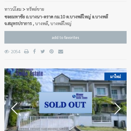
ทาวน์โฮม
>
ทรัพย์ขาย
ซอยมหาชัย ถ.บางนา-ตราด กม.10 ต.บางพลีใหญ่ อ.บางพลี
จ.สมุทรปราการ ,
บางพลี
,
บางพลีใหญ่
add to favorites
2054
มาใหม่