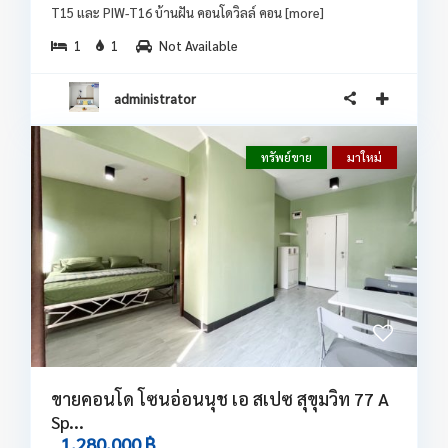
T15 และ PIW-T16 บ้านฝัน คอนโดวิลล์ คอน
[more]
1
1
Not Available
administrator
ทรัพย์ขาย
มาใหม่
ขายคอนโด โซนอ่อนนุช เอ สเปซ สุขุมวิท 77 A
Sp...
1,280,000 ฿