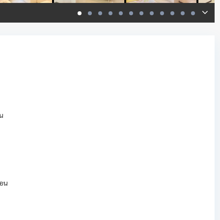
้น
ือน