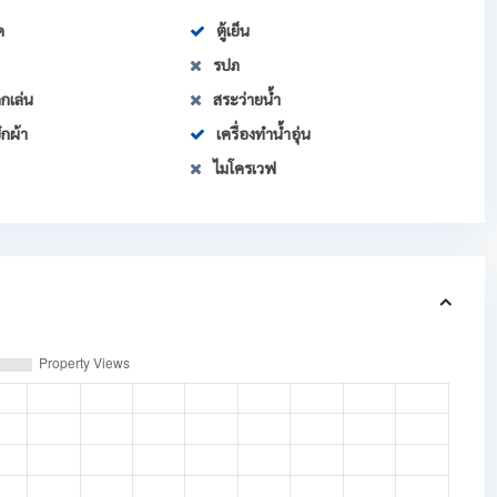
ด
ตู้เย็น
รปภ
กเล่น
สระว่ายน้ำ
ักผ้า
เครื่องทำน้ำอุ่น
ไมโครเวฟ