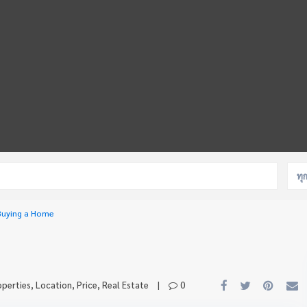
ทุ
Buying a Home
operties
,
Location
,
Price
,
Real Estate
|
0