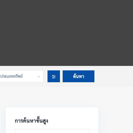
กประเภททรัพย์
การค้นหาขั้นสูง