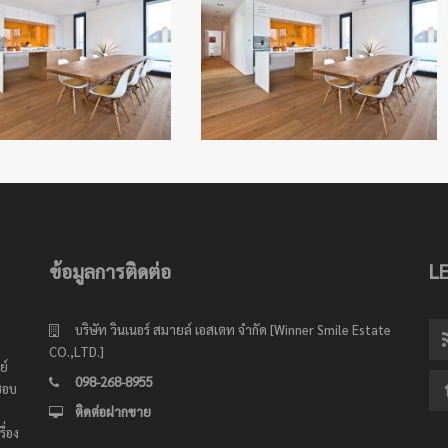
ข้อมูลการติดต่อ
L
บริษัท วินเนอร์ สมายล์ เอสเตท จำกัด [Winner Smile Estate
CO.,LTD.]
ย์
098-268-8955
ชอบ
ติดต่อฝากขาย
ื่อง