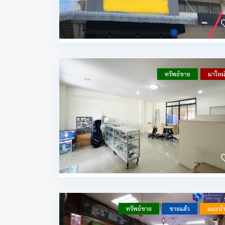
ทรัพย์ขาย
มาใหม
ทรัพย์ขาย
ขายแล้ว
แนะน