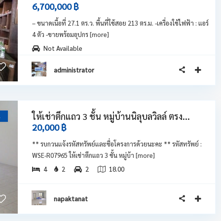
6,700,000 ฿
– ขนาดเนื้อที่ 27.1 ตร.ว. พื้นที่ใช้สอย 213 ตร.ม. -เครื่องใช้ไฟฟ้า : แอร์
4 ตัว -ขายพร้อมอุปกร
[more]
Not Available
administrator
ให้เช่าตึกแถว 3 ชั้น หมู่บ้านนิลุบลวิลล์ ตรง...
น
20,000 ฿
** รบกวนแจ้งรหัสทรัพย์และชื่อโครงการด้วยนะคะ ** รหัสทรัพย์ :
WSE-R07965 ให้เช่าตึกแถว 3 ชั้น หมู่บ้า
[more]
4
2
2
18.00
napaktanat