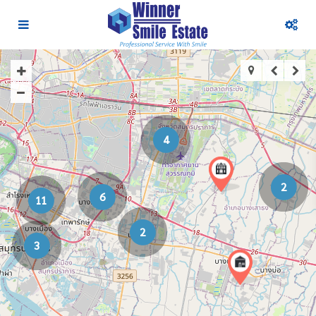
4
2
6
11
2
3