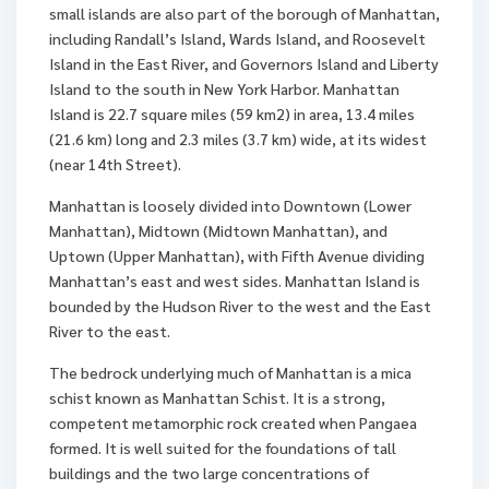
small islands are also part of the borough of Manhattan,
including Randall’s Island, Wards Island, and Roosevelt
Island in the East River, and Governors Island and Liberty
Island to the south in New York Harbor. Manhattan
Island is 22.7 square miles (59 km2) in area, 13.4 miles
(21.6 km) long and 2.3 miles (3.7 km) wide, at its widest
(near 14th Street).
Manhattan is loosely divided into Downtown (Lower
Manhattan), Midtown (Midtown Manhattan), and
Uptown (Upper Manhattan), with Fifth Avenue dividing
Manhattan’s east and west sides. Manhattan Island is
bounded by the Hudson River to the west and the East
River to the east.
The bedrock underlying much of Manhattan is a mica
schist known as Manhattan Schist. It is a strong,
competent metamorphic rock created when Pangaea
formed. It is well suited for the foundations of tall
buildings and the two large concentrations of