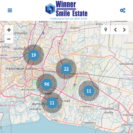
19
22
96
11
11